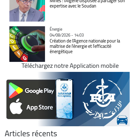
Mines : l'Algérie disposée à partager son
expertise avec le Soudan
Catégorie
Énergie
04/08/2026 - 14:03
Création de l'Agence nationale pour la
maîtrise de l'énergie et l'efficacité
énergétique
Téléchargez notre Application mobile
Articles récents