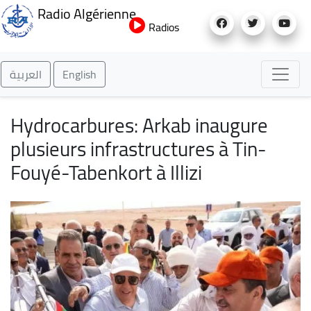
Aller
Radio Algérienne
au
Radios
contenu
principal
العربية
English
Hydrocarbures: Arkab inaugure
plusieurs infrastructures à Tin-
Fouyé-Tabenkort à Illizi