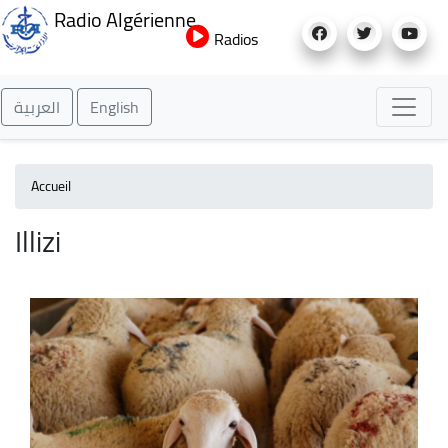
Aller
Radio Algérienne
au
Radios
contenu
principal
العربية
English
Accueil
Illizi