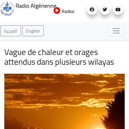
Aller
Radio Algérienne
au
Radios
contenu
principal
العربية
English
Vague de chaleur et orages
attendus dans plusieurs wilayas