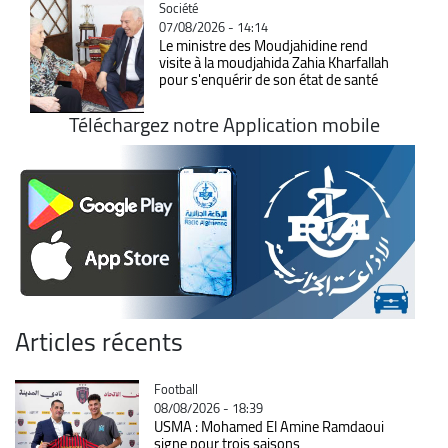
Catégorie
Société
07/08/2026 - 14:14
Le ministre des Moudjahidine rend
visite à la moudjahida Zahia Kharfallah
pour s'enquérir de son état de santé
Téléchargez notre Application mobile
Articles récents
Catégorie
Football
08/08/2026 - 18:39
USMA : Mohamed El Amine Ramdaoui
signe pour trois saisons