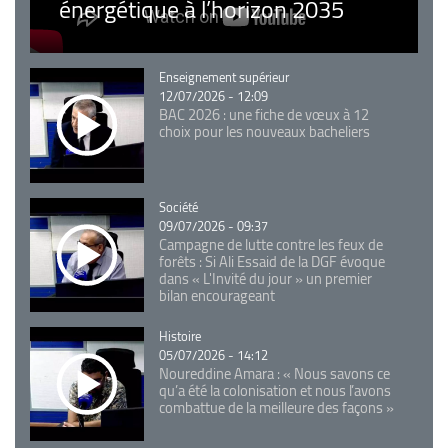
énergétique à l’horizon 2035
Catégorie
Enseignement supérieur
12/07/2026 - 12:09
BAC 2026 : une fiche de vœux à 12
choix pour les nouveaux bacheliers
Catégorie
Société
09/07/2026 - 09:37
Campagne de lutte contre les feux de
forêts : Si Ali Essaid de la DGF évoque
dans « L'Invité du jour » un premier
bilan encourageant
Catégorie
Histoire
05/07/2026 - 14:12
Noureddine Amara : « Nous savons ce
qu’a été la colonisation et nous l’avons
combattue de la meilleure des façons »