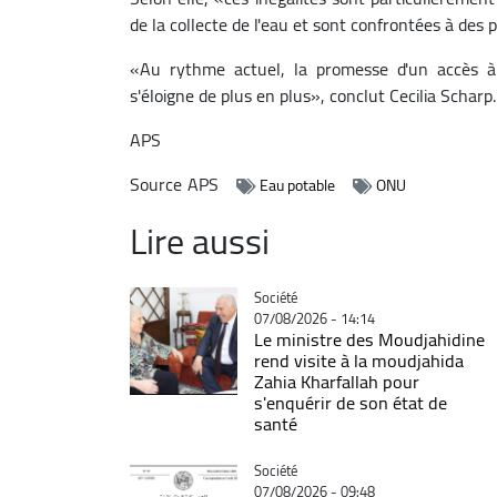
de la collecte de l'eau et sont confrontées à de
«Au rythme actuel, la promesse d'un accès à 
s'éloigne de plus en plus», conclut Cecilia Scharp.
APS
Source
APS
Eau potable
ONU
Lire aussi
Catégorie
Société
07/08/2026 - 14:14
Le ministre des Moudjahidine
rend visite à la moudjahida
Zahia Kharfallah pour
s'enquérir de son état de
santé
Catégorie
Société
07/08/2026 - 09:48