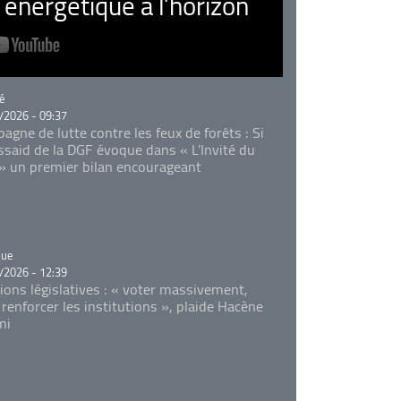
nergétique à l’horizon
rie
é
/2026 - 09:37
agne de lutte contre les feux de forêts : Si
Essaid de la DGF évoque dans « L'Invité du
 » un premier bilan encourageant
rie
que
/2026 - 12:39
tions législatives : « voter massivement,
 renforcer les institutions », plaide Hacène
mi