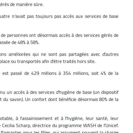
 gérés de manière sûre.
atre n'avait pas toujours pas accès aux services de base
d de personnes ont désormais accès à des services gérés de
assée de 48% à 58%.
ions améliorées qui ne sont pas partagées avec d'autres
ace ou transportés afin d'être traités hors site.
 est passé de 429 millions à 354 millions, soit 4% de la
u un accès à des services d'hygiène de base (un dispositif
t du savon). Un confort dont bénéficie désormais 80% de la
table, à l'assainissement et à l'hygiène, leur santé, leur
 Cecilia Scharp, directrice du programme WASH de l'Unicef.
t flagrantes pour les filles, qui assument souvent la charge