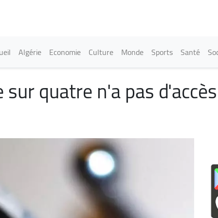
Aller
au
contenu
principal
in navigation
ueil
Algérie
Economie
Culture
Monde
Sports
Santé
Soc
sur quatre n'a pas d'accès 