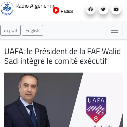
Aller
Radio Algérienne
au
Radios
contenu
principal
العربية
English
UAFA: le Président de la FAF Walid
Sadi intègre le comité exécutif