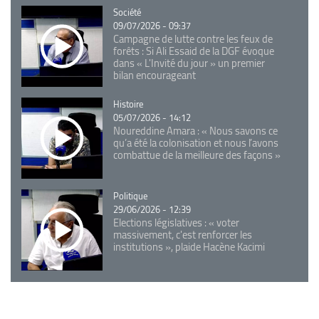
Catégorie
Société
09/07/2026 - 09:37
Campagne de lutte contre les feux de
forêts : Si Ali Essaid de la DGF évoque
dans « L'Invité du jour » un premier
bilan encourageant
Catégorie
Histoire
05/07/2026 - 14:12
Noureddine Amara : « Nous savons ce
qu’a été la colonisation et nous l’avons
combattue de la meilleure des façons »
Catégorie
Politique
29/06/2026 - 12:39
Elections législatives : « voter
massivement, c'est renforcer les
institutions », plaide Hacène Kacimi