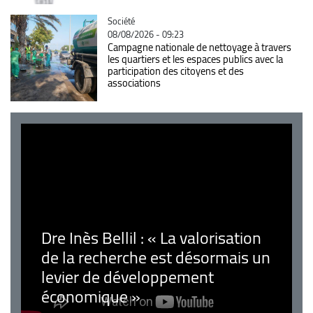
Catégorie
Société
08/08/2026 - 09:23
Campagne nationale de nettoyage à travers
les quartiers et les espaces publics avec la
participation des citoyens et des
associations
Dre Inès Bellil : « La valorisation
de la recherche est désormais un
levier de développement
économique »