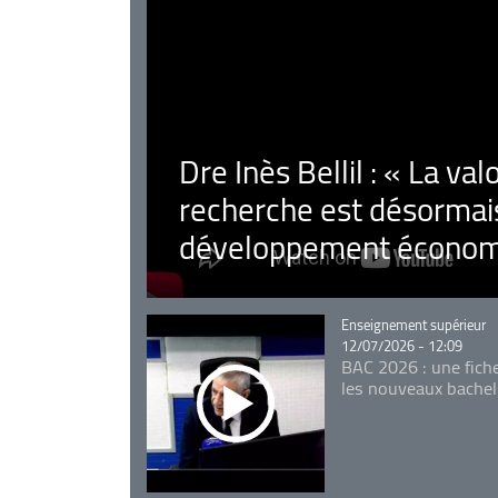
Dre Inès Bellil : « La val
recherche est désormais
développement économ
Catégorie
Enseignement supérieur
12/07/2026 - 12:09
BAC 2026 : une fich
les nouveaux bachel