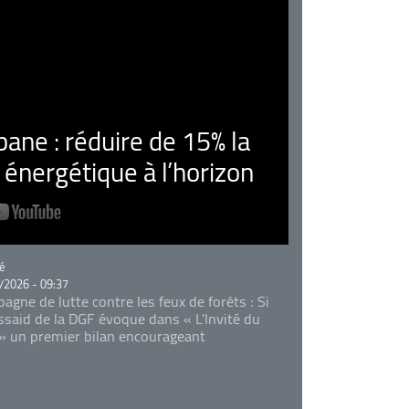
ne : réduire de 15% la
nergétique à l’horizon
rie
é
/2026 - 09:37
agne de lutte contre les feux de forêts : Si
Essaid de la DGF évoque dans « L'Invité du
 » un premier bilan encourageant