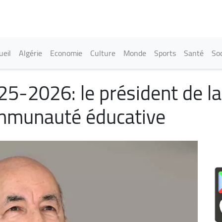
Aller
au
contenu
principal
in navigation
ueil
Algérie
Economie
Culture
Monde
Sports
Santé
Soc
25-2026: le président de la
ommunauté éducative