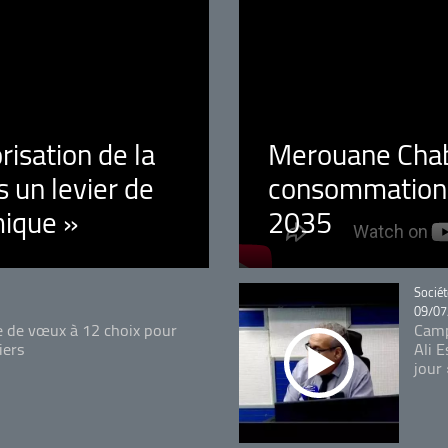
orisation de la
Merouane Chaba
 un levier de
consommation é
ique »
2035
Catégo
Sociét
09/07
e de vœux à 12 choix pour
Camp
iers
Ali 
jour