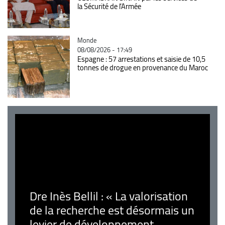
la Sécurité de l’Armée
Catégorie
Monde
08/08/2026 - 17:49
Espagne : 57 arrestations et saisie de 10,5
tonnes de drogue en provenance du Maroc
Dre Inès Bellil : « La valorisation
de la recherche est désormais un
levier de développement