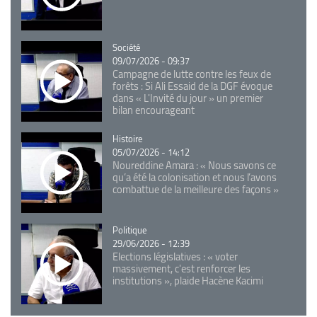
Catégorie
Société
09/07/2026 - 09:37
Campagne de lutte contre les feux de
forêts : Si Ali Essaid de la DGF évoque
dans « L'Invité du jour » un premier
bilan encourageant
Catégorie
Histoire
05/07/2026 - 14:12
Noureddine Amara : « Nous savons ce
qu’a été la colonisation et nous l’avons
combattue de la meilleure des façons »
Catégorie
Politique
29/06/2026 - 12:39
Elections législatives : « voter
massivement, c'est renforcer les
institutions », plaide Hacène Kacimi