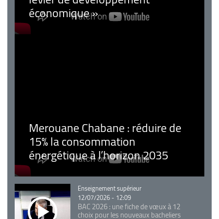
économique »
Merouane Chabane : réduire de
15% la consommation
énergétique à l’horizon 2035
Catégorie
Enseignement supérieur
12/07/2026 - 12:09
BAC 2026 : une fiche de vœux à 12
choix pour les nouveaux bacheliers