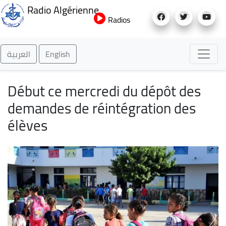
Aller
Radio Algérienne
au
Radios
contenu
principal
العربية
English
Début ce mercredi du dépôt des
demandes de réintégration des
élèves