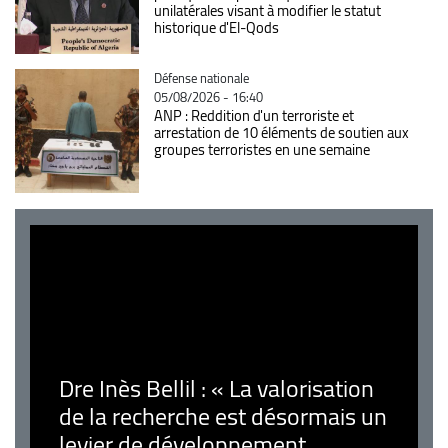
unilatérales visant à modifier le statut
historique d'El-Qods
Catégorie
Défense nationale
05/08/2026 - 16:40
ANP : Reddition d'un terroriste et
arrestation de 10 éléments de soutien aux
groupes terroristes en une semaine
Dre Inès Bellil : « La valorisation
de la recherche est désormais un
levier de développement