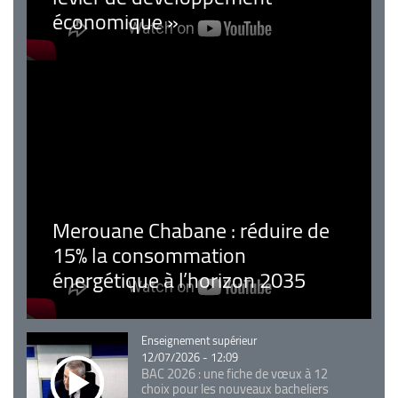
économique »
Merouane Chabane : réduire de
15% la consommation
énergétique à l’horizon 2035
Catégorie
Enseignement supérieur
12/07/2026 - 12:09
BAC 2026 : une fiche de vœux à 12
choix pour les nouveaux bacheliers