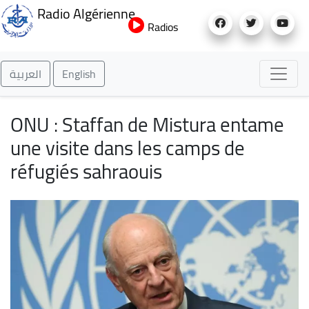
Aller
Radio Algérienne
au
Radios
contenu
principal
العربية
English
ONU : Staffan de Mistura entame
une visite dans les camps de
réfugiés sahraouis