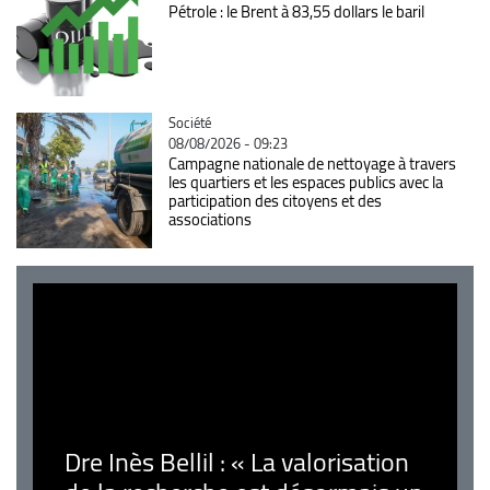
Pétrole : le Brent à 83,55 dollars le baril
Catégorie
Société
08/08/2026 - 09:23
Campagne nationale de nettoyage à travers
les quartiers et les espaces publics avec la
participation des citoyens et des
associations
Dre Inès Bellil : « La valorisation