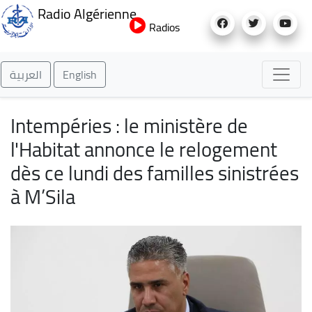
Aller
Radio Algérienne
au
Radios
contenu
principal
العربية
English
Intempéries : le ministère de
l'Habitat annonce le relogement
dès ce lundi des familles sinistrées
à M’Sila