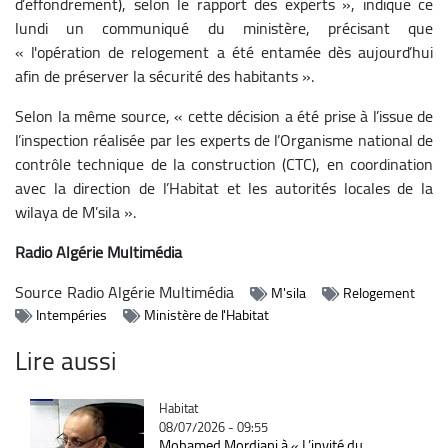
d’effondrement), selon le rapport des experts », indique ce
lundi un communiqué du ministère, précisant que
« l'opération de relogement a été entamée dès aujourd’hui
afin de préserver la sécurité des habitants ».
Selon la même source, « cette décision a été prise à l’issue de
l’inspection réalisée par les experts de l’Organisme national de
contrôle technique de la construction (CTC), en coordination
avec la direction de l’Habitat et les autorités locales de la
wilaya de M’sila ».
Radio Algérie Multimédia
Source
Radio Algérie Multimédia
M'sila
Relogement
Intempéries
Ministère de l'Habitat
Lire aussi
Catégorie
Habitat
08/07/2026 - 09:55
Mohamed Mordjani à « L’invité du