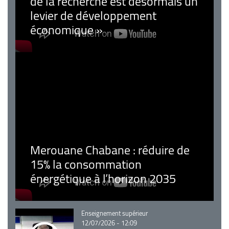
de la recherche est désormais un
levier de développement
économique »
Merouane Chabane : réduire de
15% la consommation
énergétique à l’horizon 2035
Catégorie
Enseignement supérieur
12/07/2026 - 12:09