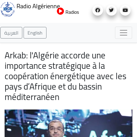
Aller
Radio Algérienne
au
Radios
contenu
principal
العربية
English
Arkab: l'Algérie accorde une
importance stratégique à la
coopération énergétique avec les
pays d’Afrique et du bassin
méditerranéen