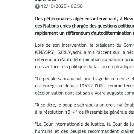
12/10/2025 - 06:56
Des pétitionnaires algériens intervenant, à Ne
des Nations unies chargée des questions politique
rapidement un référendum d'autodétermination a
Lors de son intervention, le président du Comit
(CNASPS), Saïd Ayachi, a mis l'accent sur la néc
référendum d'autodétermination au Sahara occide
dresser face à la politique du fait accompli adopté
"Le peuple sahraoui vit une tragédie immense et 
est enregistré depuis 1963 à l'ONU comme territo
décolonisation dont est saisie votre auguste com
"A ce titre, le peuple sahraoui a un droit inalié
à la résolution 1514", de l'Assemblée générale des
"La Cour internationale de justice, la Cour de j
humains et des peuples recommandent clairem