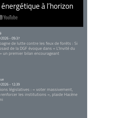
nergétique à l’horizon
rie
é
/2026 - 09:37
agne de lutte contre les feux de forêts : Si
Essaid de la DGF évoque dans « L'Invité du
 » un premier bilan encourageant
rie
que
/2026 - 12:39
tions législatives : « voter massivement,
 renforcer les institutions », plaide Hacène
mi