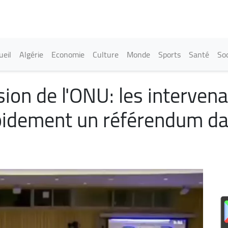
Aller
au
contenu
principal
in navigation
ueil
Algérie
Economie
Culture
Monde
Sports
Santé
Soc
on de l'ONU: les intervena
apidement un référendum dan