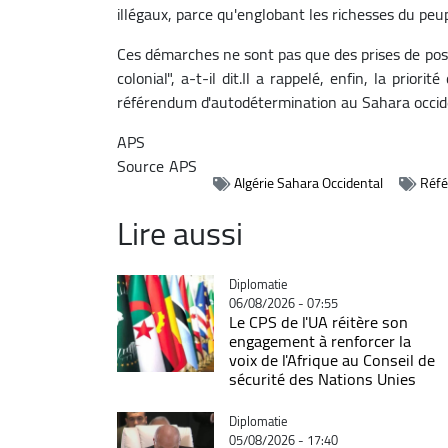
illégaux, parce qu'englobant les richesses du p
Ces démarches ne sont pas que des prises de posi
colonial", a-t-il dit.Il a rappelé, enfin, la prior
référendum d'autodétermination au Sahara occid
APS
Source
APS
Algérie Sahara Occidental
Réf
Lire aussi
Catégorie
Diplomatie
06/08/2026 - 07:55
Le CPS de l'UA réitère son
engagement à renforcer la
voix de l'Afrique au Conseil de
sécurité des Nations Unies
Catégorie
Diplomatie
05/08/2026 - 17:40