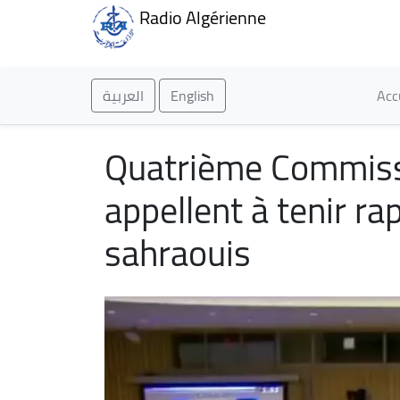
Radio Algérienne
Ma
العربية
English
Acc
Quatrième Commissi
appellent à tenir r
sahraouis