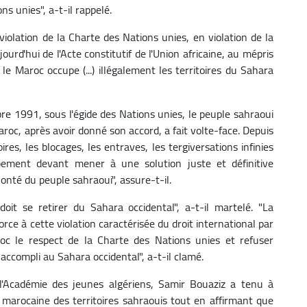
s unies", a-t-il rappelé.
n violation de la Charte des Nations unies, en violation de la
jourd'hui de l'Acte constitutif de l'Union africaine, au mépris
 le Maroc occupe (...) illégalement les territoires du Sahara
re 1991, sous l'égide des Nations unies, le peuple sahraoui
Maroc, après avoir donné son accord, a fait volte-face. Depuis
res, les blocages, les entraves, les tergiversations infinies
pement devant mener à une solution juste et définitive
lonté du peuple sahraoui", assure-t-il.
oit se retirer du Sahara occidental", a-t-il martelé. "La
ce à cette violation caractérisée du droit international par
oc le respect de la Charte des Nations unies et refuser
 accompli au Sahara occidental", a-t-il clamé.
 l'Académie des jeunes algériens, Samir Bouaziz a tenu à
on marocaine des territoires sahraouis tout en affirmant que