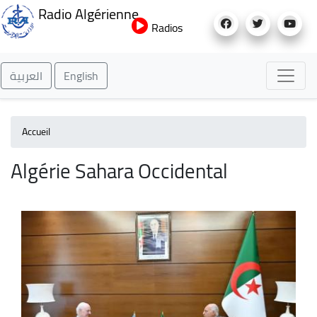
Aller
Radio Algérienne
au
Radios
contenu
principal
العربية
English
Accueil
Algérie Sahara Occidental