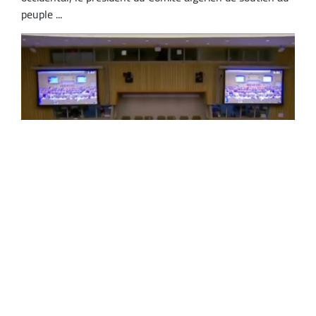
peuple ...
Quatrième Commission de l'ONU: les
intervenants algériens appellent à tenir
rapidement un référendum dans les
territoires sahraouis