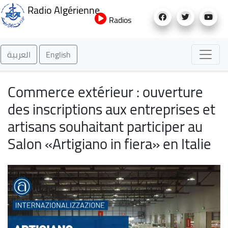
Aller
Radio Algérienne
au
Radios
contenu
principal
العربية
English
Commerce extérieur : ouverture
des inscriptions aux entreprises et
artisans souhaitant participer au
Salon «Artigiano in fiera» en Italie