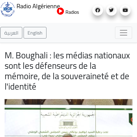
Aller
Radio Algérienne
au
Radios
contenu
principal
العربية
English
M. Boughali : les médias nationaux
sont les défenseurs de la
mémoire, de la souveraineté et de
l'identité