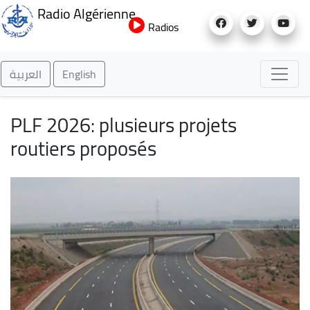
Aller
Radio Algérienne
au
Radios
contenu
principal
العربية
English
PLF 2026: plusieurs projets
routiers proposés