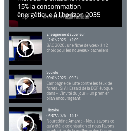
15% la consommation
énergétique à l’horizon 2035
Catégorie
Enseignement supérieur
12/07/2026 - 12:09
BAC 2026 : une fiche de vœux à 12
choix pour les nouveaux bacheliers
Catégorie
Société
09/07/2026 - 09:37
Campagne de lutte contre les feux de
forêts : Si Ali Essaid de la DGF évoque
dans « L'Invité du jour » un premier
bilan encourageant
Catégorie
Histoire
05/07/2026 - 14:12
Noureddine Amara : « Nous savons ce
qu’a été la colonisation et nous l’avons
combattue de la meilleure des façons »