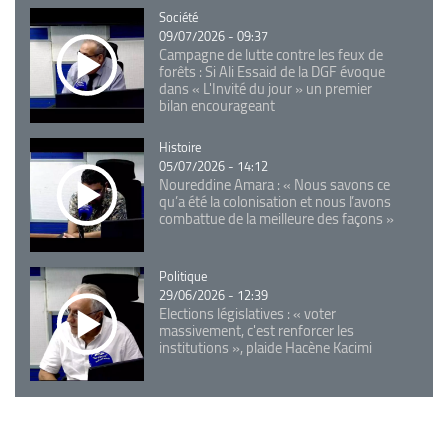
Catégorie
Société
09/07/2026 - 09:37
Campagne de lutte contre les feux de
forêts : Si Ali Essaid de la DGF évoque
dans « L'Invité du jour » un premier
bilan encourageant
Catégorie
Histoire
05/07/2026 - 14:12
Noureddine Amara : « Nous savons ce
qu’a été la colonisation et nous l’avons
combattue de la meilleure des façons »
Catégorie
Politique
29/06/2026 - 12:39
Elections législatives : « voter
massivement, c'est renforcer les
institutions », plaide Hacène Kacimi