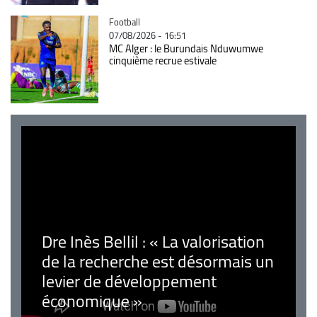
Catégorie
Football
07/08/2026 - 16:51
MC Alger : le Burundais Nduwumwe
cinquième recrue estivale
Dre Inès Bellil : « La valorisation
de la recherche est désormais un
levier de développement
économique »