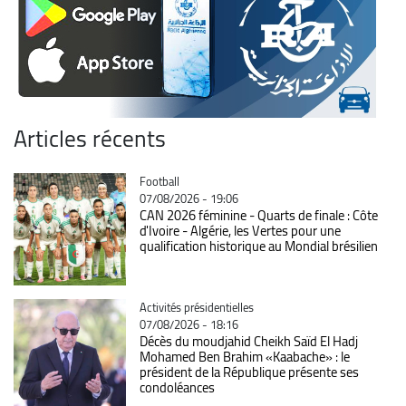
Articles récents
Catégorie
Football
07/08/2026 - 19:06
CAN 2026 féminine - Quarts de finale : Côte
d'Ivoire - Algérie, les Vertes pour une
qualification historique au Mondial brésilien
Catégorie
Activités présidentielles
07/08/2026 - 18:16
Décès du moudjahid Cheikh Saïd El Hadj
Mohamed Ben Brahim «Kaabache» : le
président de la République présente ses
condoléances