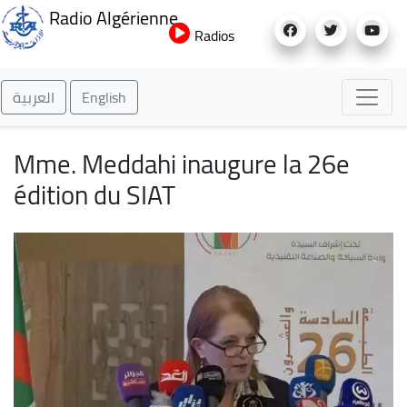
Aller
Radio Algérienne
au
Radios
contenu
principal
العربية
English
Mme. Meddahi inaugure la 26e
édition du SIAT