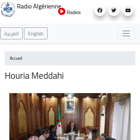
Aller
Radio Algérienne
au
Radios
contenu
principal
العربية
English
Accueil
Houria Meddahi