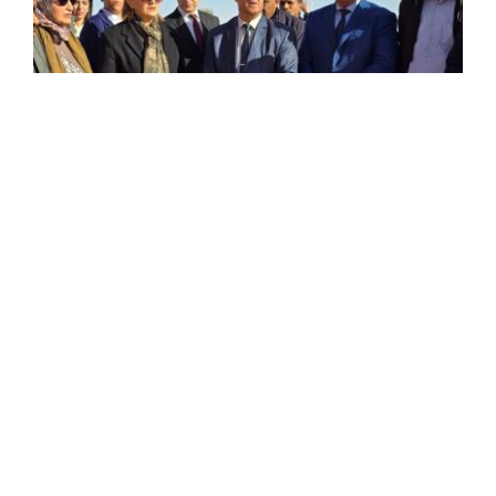
Festival international du tourisme
saharien : Meddahi à Timimoun pour
s’enquérir des derniers préparatifs
La ministre du Tourisme et de l’Artisanat, Houria
Meddahi, s’est enquise, mercredi soir à Timimoun, des
derniers préparatifs de la 7ème édition du festival
international du tourisme saharien, prévu à ...