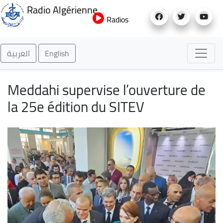
Aller
Radio Algérienne
au
Radios
contenu
principal
العربية
English
Meddahi supervise l’ouverture de
la 25e édition du SITEV