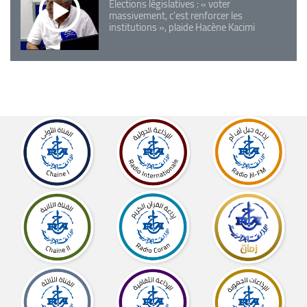
Elections législatives : « voter
massivement, c'est renforcer les
institutions », plaide Hacène Kacimi