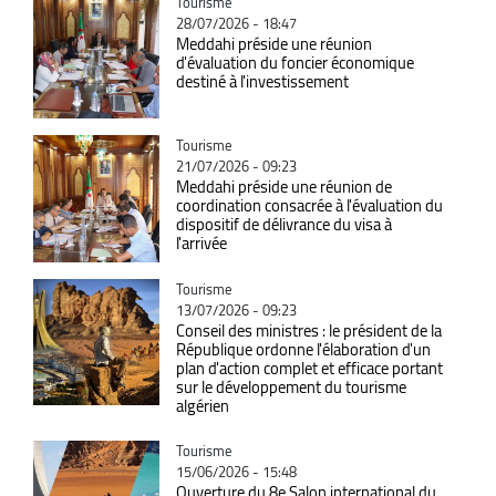
Catégorie
Tourisme
28/07/2026 - 18:47
Meddahi préside une réunion
d'évaluation du foncier économique
destiné à l'investissement
Catégorie
Tourisme
21/07/2026 - 09:23
Meddahi préside une réunion de
coordination consacrée à l'évaluation du
dispositif de délivrance du visa à
l'arrivée
Catégorie
Tourisme
13/07/2026 - 09:23
Conseil des ministres : le président de la
République ordonne l'élaboration d'un
plan d'action complet et efficace portant
sur le développement du tourisme
algérien
Catégorie
Tourisme
15/06/2026 - 15:48
Ouverture du 8e Salon international du