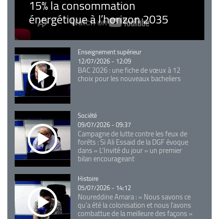
15% la consommation
énergétique à l’horizon 2035
Catégorie
Enseignement supérieur
12/07/2026 - 12:09
BAC 2026 : une fiche de vœux à 12
choix pour les nouveaux bacheliers
Catégorie
Société
09/07/2026 - 09:37
Campagne de lutte contre les feux de
forêts : Si Ali Essaid de la DGF évoque
dans « L'Invité du jour » un premier
bilan encourageant
Catégorie
Histoire
05/07/2026 - 14:12
Noureddine Amara : « Nous savons ce
qu’a été la colonisation et nous l’avons
combattue de la meilleure des façons »