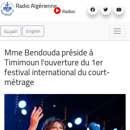
Aller
Radio Algérienne
au
Radios
contenu
principal
العربية
English
Mme Bendouda préside à
Timimoun l'ouverture du 1er
festival international du court-
métrage