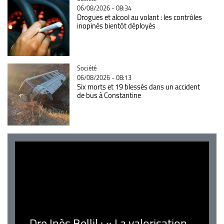
06/08/2026 - 08:34
Drogues et alcool au volant : les contrôles
inopinés bientôt déployés
Catégorie
Société
06/08/2026 - 08:13
Six morts et 19 blessés dans un accident
de bus à Constantine
Dre Inès Bellil : « La valorisation