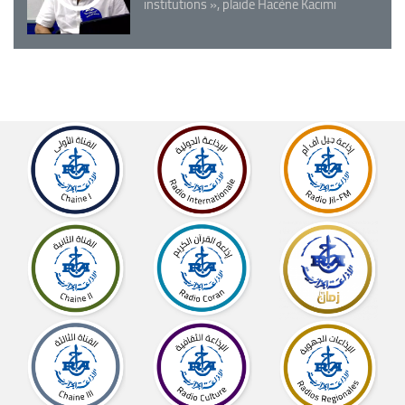
institutions », plaide Hacène Kacimi