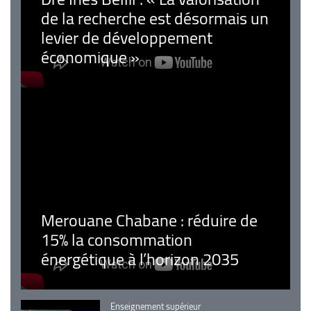
de la recherche est désormais un
levier de développement
économique »
Merouane Chabane : réduire de
15% la consommation
énergétique à l’horizon 2035
Catégorie
Enseignement supérieur