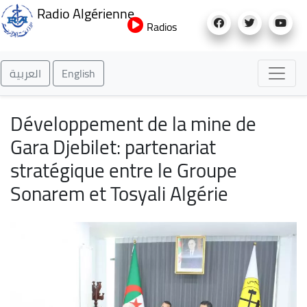
Aller
Radio Algérienne
au
Radios
contenu
principal
العربية
English
Développement de la mine de
Gara Djebilet: partenariat
stratégique entre le Groupe
Sonarem et Tosyali Algérie