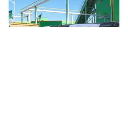
Béchar : lancement du projet de réalisation
de la première unité mixte de production de
concentré de minerai de fer
Le coup d'envoi officiel des travaux de réalisation de la
première unité mixte de production de concentré de
minerai de fer du futur complexe sidérurgique de Toumiat
(Nord de Béchar) ...