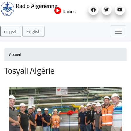
Aller
Radio Algérienne
au
Radios
contenu
principal
العربية
English
Accueil
Tosyali Algérie