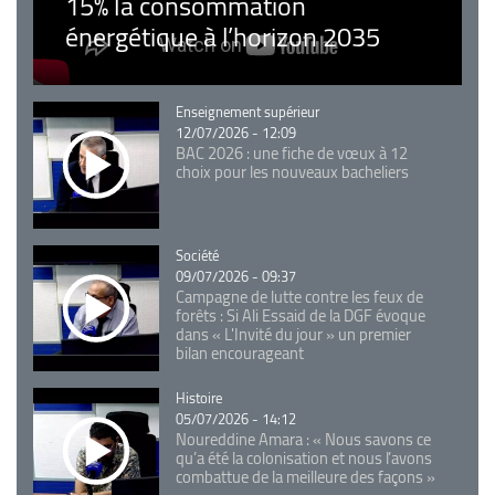
15% la consommation
énergétique à l’horizon 2035
Catégorie
Enseignement supérieur
12/07/2026 - 12:09
BAC 2026 : une fiche de vœux à 12
choix pour les nouveaux bacheliers
Catégorie
Société
09/07/2026 - 09:37
Campagne de lutte contre les feux de
forêts : Si Ali Essaid de la DGF évoque
dans « L'Invité du jour » un premier
bilan encourageant
Catégorie
Histoire
05/07/2026 - 14:12
Noureddine Amara : « Nous savons ce
qu’a été la colonisation et nous l’avons
combattue de la meilleure des façons »