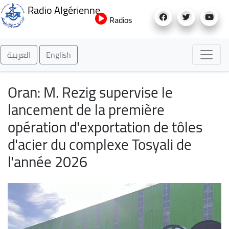
Aller
Radio Algérienne
au
Radios
contenu
principal
العربية
English
Oran: M. Rezig supervise le
lancement de la première
opération d'exportation de tôles
d'acier du complexe Tosyali de
l'année 2026