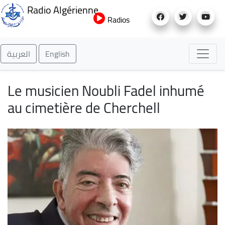
Aller
Radio Algérienne
au
Radios
contenu
principal
العربية
English
Le musicien Noubli Fadel inhumé
au cimetière de Cherchell