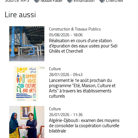
Noubli Fadel
Inhumation
Cherchell
Lire aussi
Catégorie
Construction & Travaux Publics
05/08/2026 - 18:06
Réalisation en cours d’une station
d’épuration des eaux usées pour Sidi
Ghilès et Cherchell
Catégorie
Culture
28/07/2026 - 09:43
Lancement le 1e août prochain du
programme "Eté, Maison, Culture et
Arts" à travers les établissements
culturels
Catégorie
Culture
26/07/2026 - 11:36
Algérie-Djibouti : examen des moyens
de consolider la coopération culturelle
bilatérale