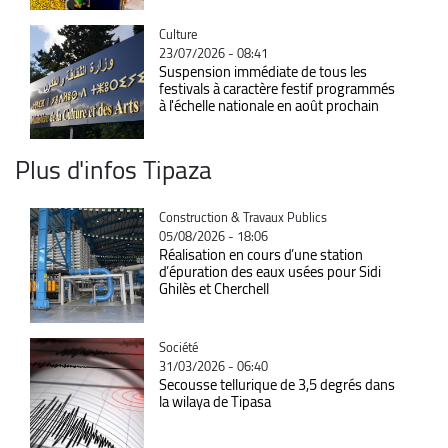
Catégorie
Culture
23/07/2026 - 08:41
Suspension immédiate de tous les
festivals à caractère festif programmés
à l'échelle nationale en août prochain
Plus d'infos Tipaza
Catégorie
Construction & Travaux Publics
05/08/2026 - 18:06
Réalisation en cours d’une station
d’épuration des eaux usées pour Sidi
Ghilès et Cherchell
Catégorie
Société
31/03/2026 - 06:40
Secousse tellurique de 3,5 degrés dans
la wilaya de Tipasa