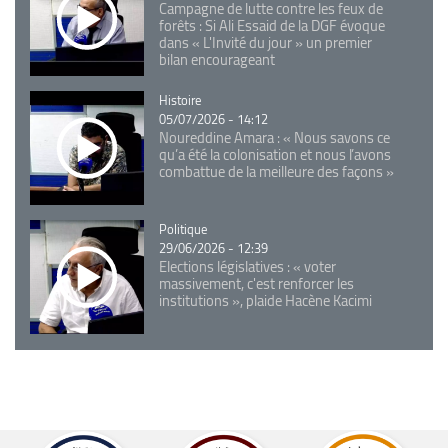
Campagne de lutte contre les feux de
forêts : Si Ali Essaid de la DGF évoque
dans « L'Invité du jour » un premier
bilan encourageant
Catégorie
Histoire
05/07/2026 - 14:12
Noureddine Amara : « Nous savons ce
qu’a été la colonisation et nous l’avons
combattue de la meilleure des façons »
Catégorie
Politique
29/06/2026 - 12:39
Elections législatives : « voter
massivement, c'est renforcer les
institutions », plaide Hacène Kacimi