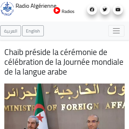
Aller
Radio Algérienne
au
Radios
contenu
principal
العربية
English
Chaib préside la cérémonie de
célébration de la Journée mondiale
de la langue arabe