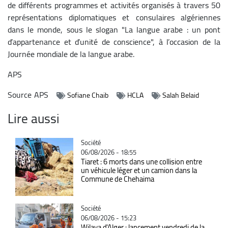
de différents programmes et activités organisés à travers 50
représentations diplomatiques et consulaires algériennes
dans le monde, sous le slogan "La langue arabe : un pont
d’appartenance et d’unité de conscience", à l’occasion de la
Journée mondiale de la langue arabe.
APS
Source
APS
Sofiane Chaib
HCLA
Salah Belaid
Lire aussi
Catégorie
Société
06/08/2026 - 18:55
Tiaret : 6 morts dans une collision entre
un véhicule léger et un camion dans la
Commune de Chehaima
Catégorie
Société
06/08/2026 - 15:23
Wilaya d'Alger : lancement vendredi de la