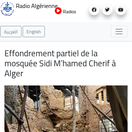
Aller
Radio Algérienne
au
Radios
contenu
principal
العربية
English
Effondrement partiel de la
mosquée Sidi M’hamed Cherif à
Alger