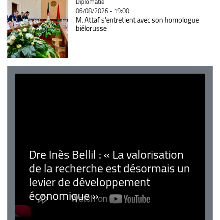
Catégorie
Diplomatie
06/08/2026 - 19:00
M. Attaf s'entretient avec son homologue
biélorusse
Dre Inès Bellil : « La valorisation
de la recherche est désormais un
levier de développement
économique »