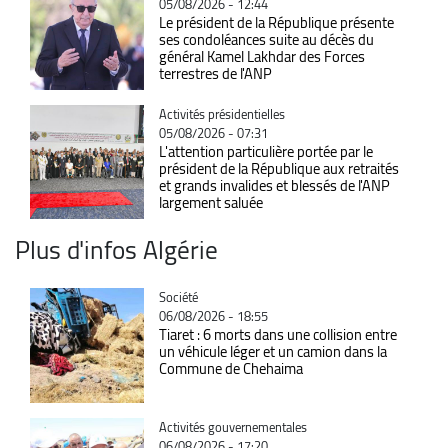
05/08/2026 - 12:44
Le président de la République présente
ses condoléances suite au décès du
général Kamel Lakhdar des Forces
terrestres de l'ANP
Catégorie
Activités présidentielles
05/08/2026 - 07:31
L'attention particulière portée par le
président de la République aux retraités
et grands invalides et blessés de l'ANP
largement saluée
Plus d'infos Algérie
Catégorie
Société
06/08/2026 - 18:55
Tiaret : 6 morts dans une collision entre
un véhicule léger et un camion dans la
Commune de Chehaima
Catégorie
Activités gouvernementales
06/08/2026 - 17:20