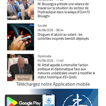
M. Bouzegza préside une séance de
travail sur la situation du secteur de
l’hydraulique dans la wilaya d’Oum El
Bouaghi
Catégorie
Société
06/08/2026 - 08:34
Drogues et alcool au volant : les
contrôles inopinés bientôt déployés
Catégorie
Diplomatie
05/08/2026 - 17:40
M. Attaf appelle à intensifier l'action
politique et diplomatique face aux
mesures unilatérales visant à modifier le
statut historique d'El-Qods
Téléchargez notre Application mobile