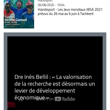
Catégorie
Handisport
06/08/2026 - 19:04
Handisport - Les Jeux mondiaux IBSA 2027
prévus du 26 mai au 6 juin à Tachkent
Dre Inès Bellil : « La valorisation
de la recherche est désormais un
levier de développement
économique »