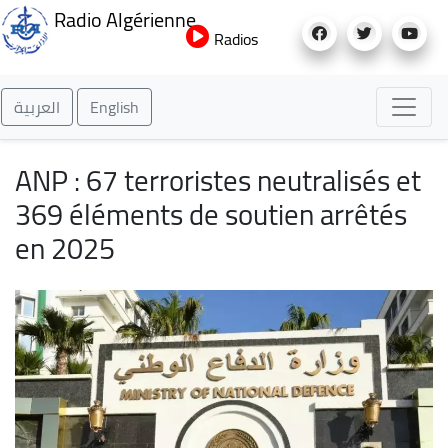
Aller
Radio Algérienne
au
Radios
contenu
principal
العربية
English
ANP : 67 terroristes neutralisés et
369 éléments de soutien arrêtés
en 2025