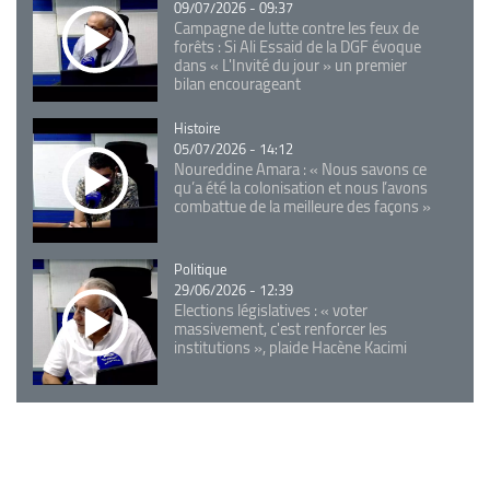
09/07/2026 - 09:37
Campagne de lutte contre les feux de
forêts : Si Ali Essaid de la DGF évoque
dans « L'Invité du jour » un premier
bilan encourageant
Catégorie
Histoire
05/07/2026 - 14:12
Noureddine Amara : « Nous savons ce
qu’a été la colonisation et nous l’avons
combattue de la meilleure des façons »
Catégorie
Politique
29/06/2026 - 12:39
Elections législatives : « voter
massivement, c'est renforcer les
institutions », plaide Hacène Kacimi