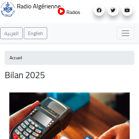
Aller
Radio Algérienne
au
Radios
contenu
principal
العربية
English
Accueil
Bilan 2025