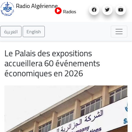
Aller
Radio Algérienne
au
Radios
contenu
principal
العربية
English
Le Palais des expositions
accueillera 60 événements
économiques en 2026