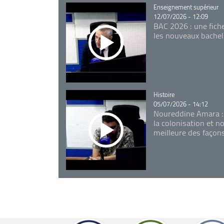
Catégorie
Enseignement supérieur
12/07/2026 - 12:09
BAC 2026 : une fich
les nouveaux bachel
Catégorie
Histoire
05/07/2026 - 14:12
Noureddine Amara :
la colonisation et n
meilleure des façon