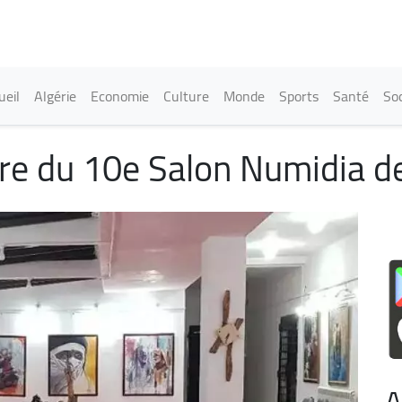
Aller
au
contenu
principal
in navigation
ueil
Algérie
Economie
Culture
Monde
Sports
Santé
Soc
re du 10e Salon Numidia de 
A