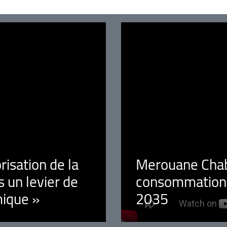
orisation de la
Merouane Chaba
 un levier de
consommation é
ique »
2035