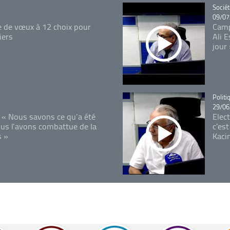
Catégo
Sociét
09/07
e de vœux à 12 choix pour
Camp
iers
Ali 
jour
Catégo
Politi
29/06
 « Nous savons ce qu’a été
Elec
ous l’avons combattue de la
c'est
s »
Kaci