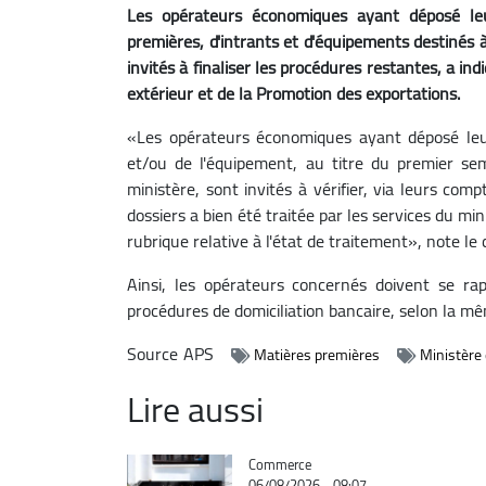
Les opérateurs économiques ayant déposé leu
premières, d'intrants et d'équipements destinés 
invités à finaliser les procédures restantes, a 
extérieur et de la Promotion des exportations.
«Les opérateurs économiques ayant déposé leu
et/ou de l'équipement, au titre du premier se
ministère, sont invités à vérifier, via leurs co
dossiers a bien été traitée par les services du min
rubrique relative à l'état de traitement», note l
Ainsi, les opérateurs concernés doivent se rap
procédures de domiciliation bancaire, selon la m
Source
APS
Matières premières
Ministère
Lire aussi
Catégorie
Commerce
06/08/2026 - 08:07