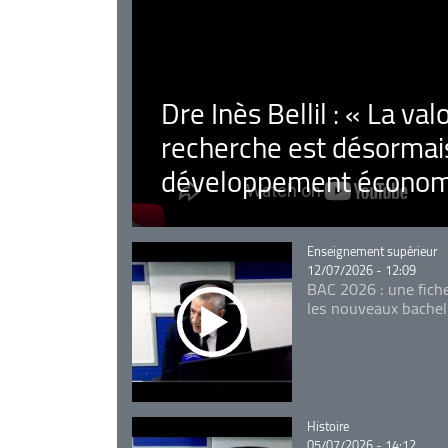
Dre Inès Bellil : « La val
recherche est désormais
développement économ
Catégorie
Enseignement supérieur
12/07/2026 - 12:09
BAC 2026 : une fich
les nouveaux bachel
Catégorie
Histoire
05/07/2026 - 14:12