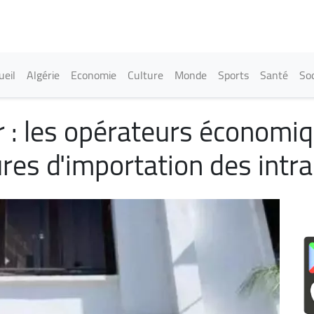
Aller
au
contenu
principal
in navigation
ueil
Algérie
Economie
Culture
Monde
Sports
Santé
Soc
: les opérateurs économiqu
ures d'importation des intr