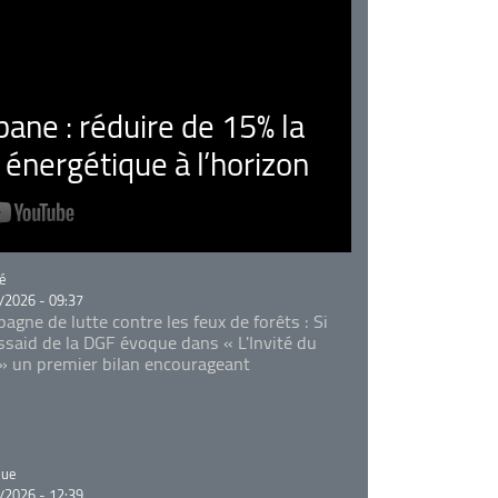
ne : réduire de 15% la
nergétique à l’horizon
rie
é
/2026 - 09:37
agne de lutte contre les feux de forêts : Si
Essaid de la DGF évoque dans « L'Invité du
 » un premier bilan encourageant
rie
que
/2026 - 12:39