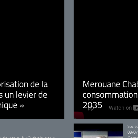
orisation de la
Merouane Chaba
 un levier de
consommation é
ique »
2035
Catégo
Sociét
09/07
e de vœux à 12 choix pour
Camp