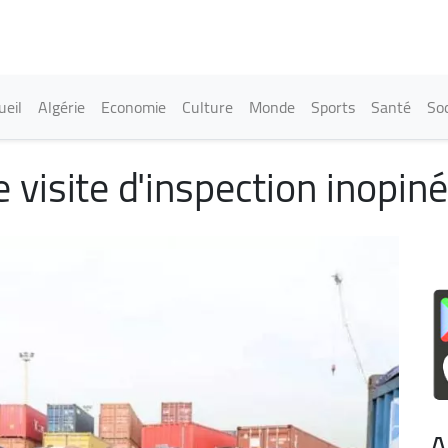
Aller
au
contenu
principal
in navigation
ueil
Algérie
Economie
Culture
Monde
Sports
Santé
Soc
visite d'inspection inopiné
A