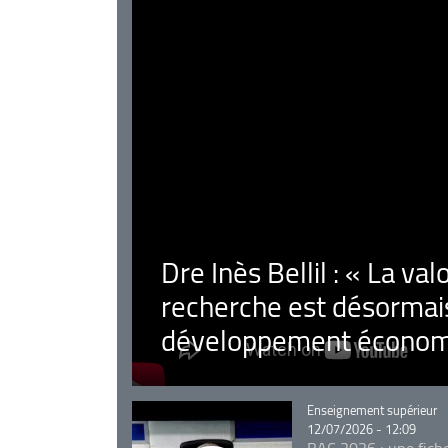
Dre Inès Bellil : « La val
recherche est désormais
développement économ
Catégorie
Enseignement supérieur
12/07/2026 - 12:09
BAC 2026 : une fich