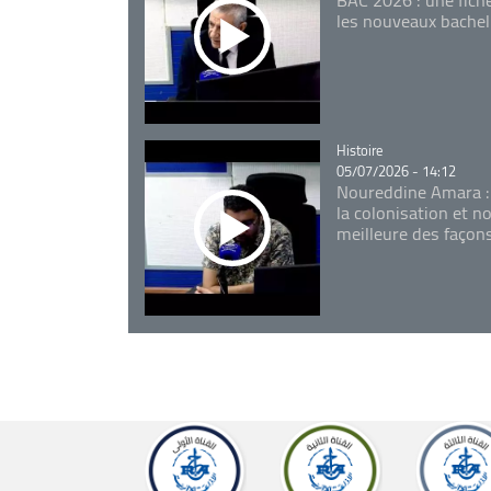
les nouveaux bachel
Catégorie
Histoire
05/07/2026 - 14:12
Noureddine Amara :
la colonisation et n
meilleure des façon