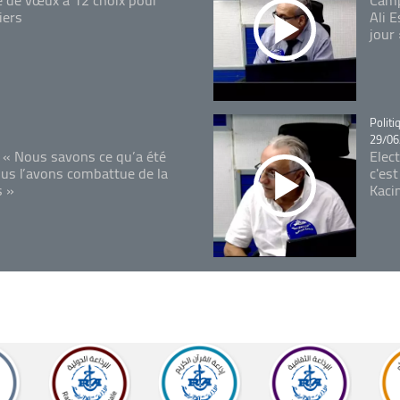
iers
Ali 
jour
Catégo
Politi
29/06
 « Nous savons ce qu’a été
Elec
ous l’avons combattue de la
c'est
s »
Kaci