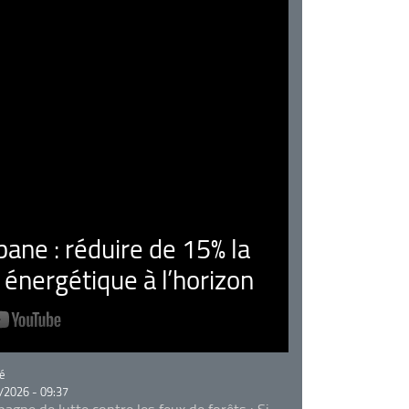
ne : réduire de 15% la
nergétique à l’horizon
rie
é
/2026 - 09:37
agne de lutte contre les feux de forêts : Si