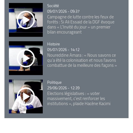
Catégorie
Société
09/07/2026 - 09:37
Campagne de lutte contre les feux de
forêts : Si Ali Essaid de la DGF évoque
dans « L'Invité du jour » un premier
bilan encourageant
Catégorie
Histoire
05/07/2026 - 14:12
Noureddine Amara : « Nous savons ce
qu’a été la colonisation et nous l’avons
combattue de la meilleure des façons »
Catégorie
Politique
29/06/2026 - 12:39
Elections législatives : « voter
massivement, c'est renforcer les
institutions », plaide Hacène Kacimi