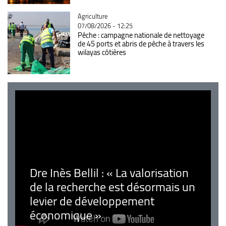
Catégorie
Agriculture
07/08/2026 - 12:25
Pêche : campagne nationale de nettoyage
de 45 ports et abris de pêche à travers les
wilayas côtières
Dre Inès Bellil : « La valorisation
de la recherche est désormais un
levier de développement
économique »