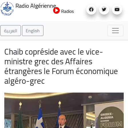
Aller
Radio Algérienne
au
Radios
contenu
principal
العربية
English
Chaib copréside avec le vice-
ministre grec des Affaires
étrangères le Forum économique
algéro-grec