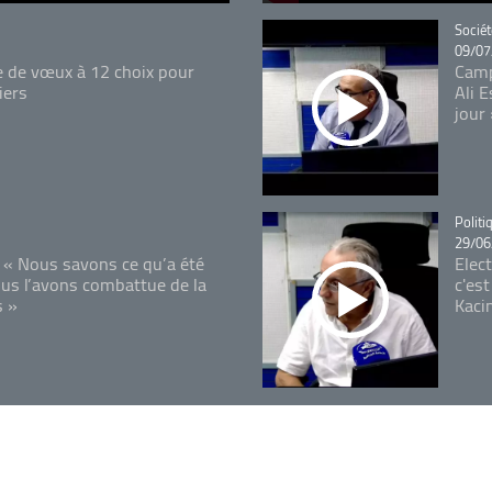
Catégo
Sociét
09/07
e de vœux à 12 choix pour
Camp
iers
Ali 
jour
Catégo
Politi
29/06
 « Nous savons ce qu’a été
Elec
ous l’avons combattue de la
c'est
s »
Kaci