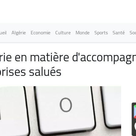
Aller
au
contenu
principal
in navigation
ueil
Algérie
Economie
Culture
Monde
Sports
Santé
Soc
gérie en matière d'accompa
rises salués