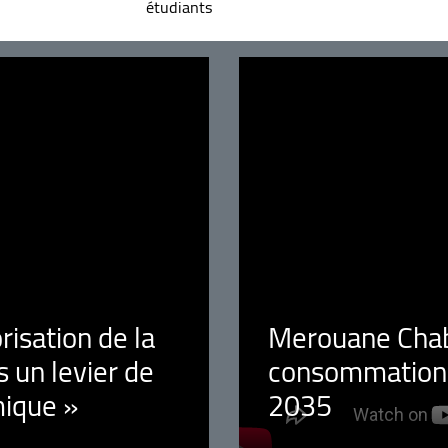
étudiants
orisation de la
Merouane Chaba
 un levier de
consommation é
ique »
2035