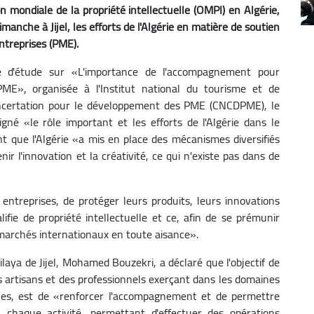
n mondiale de la propriété intellectuelle (OMPI) en Algérie,
che à Jijel, les efforts de l'Algérie en matière de soutien
treprises (PME).
ée d'étude sur «L'importance de l'accompagnement pour
 PME», organisée à l'Institut national du tourisme et de
e concertation pour le développement des PME (CNCDPME), le
gné «le rôle important et les efforts de l'Algérie dans le
 que l'Algérie «a mis en place des mécanismes diversifiés
r l'innovation et la créativité, ce qui n'existe pas dans de
entreprises, de protéger leurs produits, leurs innovations
lifie de propriété intellectuelle et ce, afin de se prémunir
 marchés internationaux en toute aisance».
aya de Jijel, Mohamed Bouzekri, a déclaré que l'objectif de
es artisans et des professionnels exerçant dans les domaines
ques, est de «renforcer l'accompagnement et de permettre
 chaque activité, permettant d'effectuer des opérations