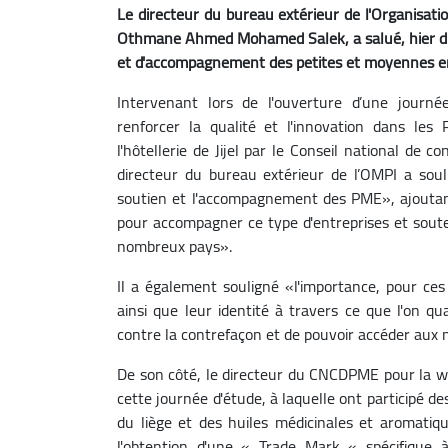
Le directeur du bureau extérieur de l'Organisatio
Othmane Ahmed Mohamed Salek, a salué, hier diman
et d'accompagnement des petites et moyennes en
Intervenant lors de l'ouverture d’une journ
renforcer la qualité et l'innovation dans les
l'hôtellerie de Jijel par le Conseil national d
directeur du bureau extérieur de l’OMPI a souli
soutien et l'accompagnement des PME», ajoutant
pour accompagner ce type d'entreprises et souteni
nombreux pays».
Il a également souligné «l'importance, pour ces 
ainsi que leur identité à travers ce que l'on qua
contre la contrefaçon et de pouvoir accéder aux
De son côté, le directeur du CNCDPME pour la wil
cette journée d'étude, à laquelle ont participé d
du liège et des huiles médicinales et aromati
l'obtention d'une « Trade Mark « spécifique à