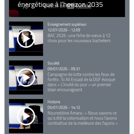
énergétique à l’horizon 2035
Catégorie
Enseignement supérieur
12/07/2026 - 12:09
BAC 2026 : une fiche de vœux à 12
choix pour les nouveaux bacheliers
Catégorie
Société
09/07/2026 - 09:37
Campagne de lutte contre les feux de
forêts : Si Ali Essaid de la DGF évoque
dans « L'Invité du jour » un premier
bilan encourageant
Catégorie
Histoire
05/07/2026 - 14:12
Noureddine Amara : « Nous savons ce
qu’a été la colonisation et nous l’avons
combattue de la meilleure des façons »