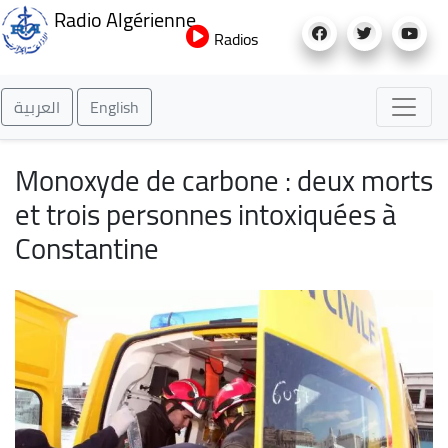
Aller
Radio Algérienne
au
Radios
contenu
principal
العربية
English
Monoxyde de carbone : deux morts
et trois personnes intoxiquées à
Constantine