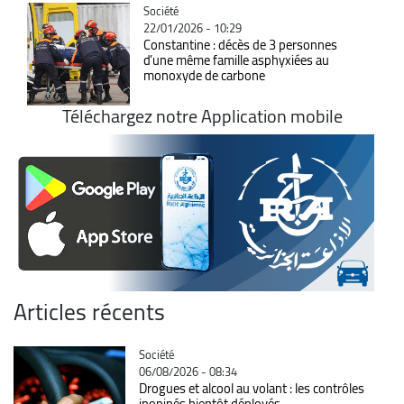
Catégorie
Société
22/01/2026 - 10:29
Constantine : décès de 3 personnes
d’une même famille asphyxiées au
monoxyde de carbone
Téléchargez notre Application mobile
Articles récents
Catégorie
Société
06/08/2026 - 08:34
Drogues et alcool au volant : les contrôles
inopinés bientôt déployés