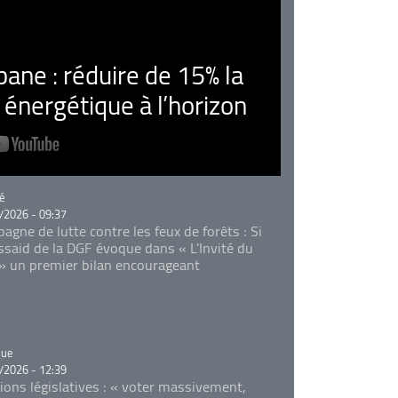
ne : réduire de 15% la
nergétique à l’horizon
rie
é
/2026 - 09:37
agne de lutte contre les feux de forêts : Si
Essaid de la DGF évoque dans « L'Invité du
 » un premier bilan encourageant
rie
que
/2026 - 12:39
tions législatives : « voter massivement,