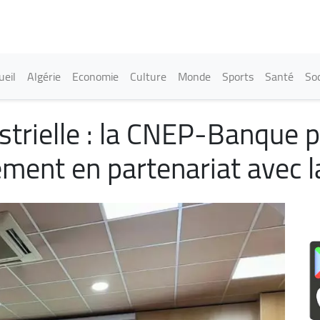
Aller
au
contenu
principal
in navigation
ueil
Algérie
Economie
Culture
Monde
Sports
Santé
Soc
strielle : la CNEP-Banque 
ement en partenariat avec 