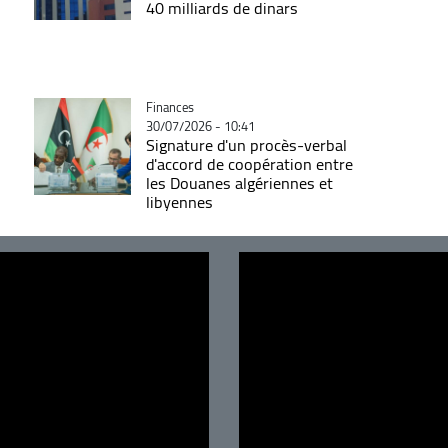
40 milliards de dinars
Catégorie
Finances
30/07/2026 - 10:41
Signature d'un procès-verbal
d'accord de coopération entre
les Douanes algériennes et
libyennes