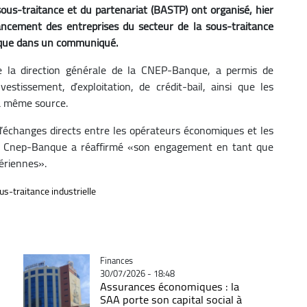
us-traitance et du partenariat (BASTP) ont organisé, hier
ancement des entreprises du secteur de la sous-traitance
lique dans un communiqué.
de la direction générale de la CNEP-Banque, a permis de
estissement, d’exploitation, de crédit-bail, ainsi que les
la même source.
’échanges directs entre les opérateurs économiques et les
 la Cnep-Banque a réaffirmé «son engagement en tant que
ériennes».
us-traitance industrielle
Catégorie
Finances
30/07/2026 - 18:48
Assurances économiques : la
SAA porte son capital social à