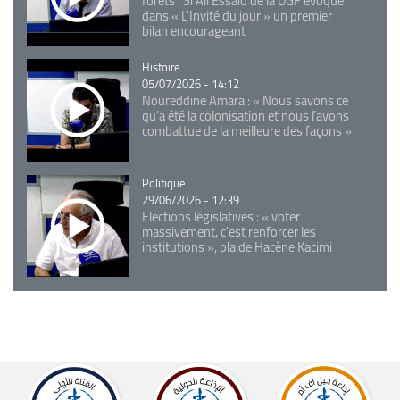
forêts : Si Ali Essaid de la DGF évoque
dans « L'Invité du jour » un premier
bilan encourageant
Catégorie
Histoire
05/07/2026 - 14:12
Noureddine Amara : « Nous savons ce
qu’a été la colonisation et nous l’avons
combattue de la meilleure des façons »
Catégorie
Politique
29/06/2026 - 12:39
Elections législatives : « voter
massivement, c'est renforcer les
institutions », plaide Hacène Kacimi