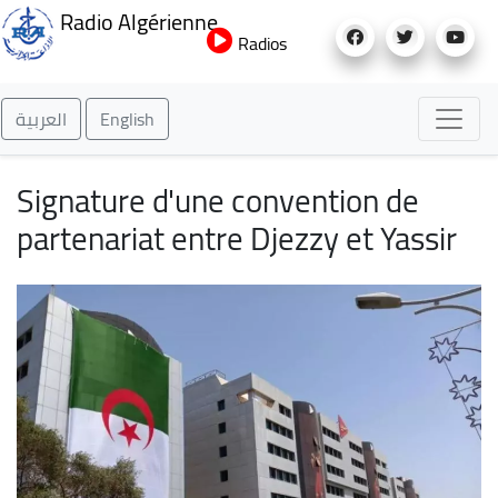
Aller
Radio Algérienne
au
Radios
contenu
principal
العربية
English
Signature d'une convention de
partenariat entre Djezzy et Yassir