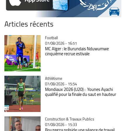
Articles récents
Catégorie
Football
07/08/2026 - 16:51
MC Alger : le Burundais Nduwumwe
cinquième recrue estivale
Catégorie
Athlétisme
07/08/2026 - 15:54
Mondiaux 2026 (U20) : Younes Ayachi
qualifié pour la finale du saut en hauteur
Catégorie
Construction & Travaux Publics
07/08/2026 - 15:33
Bouzegza préside une séance de travail