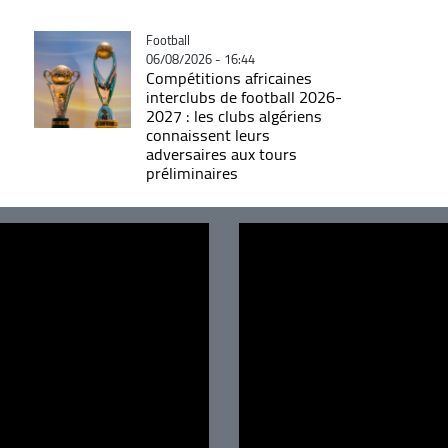
Catégorie
Football
06/08/2026 - 16:44
Compétitions africaines
interclubs de football 2026-
2027 : les clubs algériens
connaissent leurs
adversaires aux tours
préliminaires