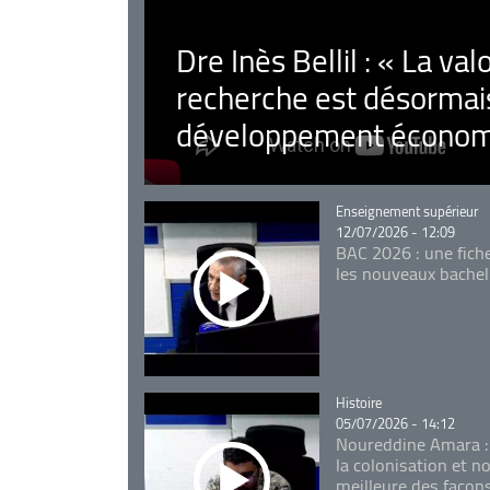
Dre Inès Bellil : « La val
recherche est désormais
développement économ
Catégorie
Enseignement supérieur
12/07/2026 - 12:09
BAC 2026 : une fich
les nouveaux bachel
Catégorie
Histoire
05/07/2026 - 14:12
Noureddine Amara :
la colonisation et n
meilleure des façon