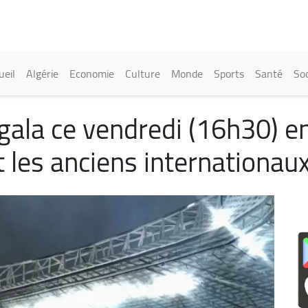
Aller
au
contenu
principal
in navigation
ueil
Algérie
Economie
Culture
Monde
Sports
Santé
Soc
gala ce vendredi (16h30) en
t les anciens internationau