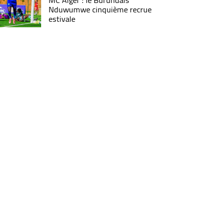
MC Alger : le Burundais
Nduwumwe cinquième recrue
estivale