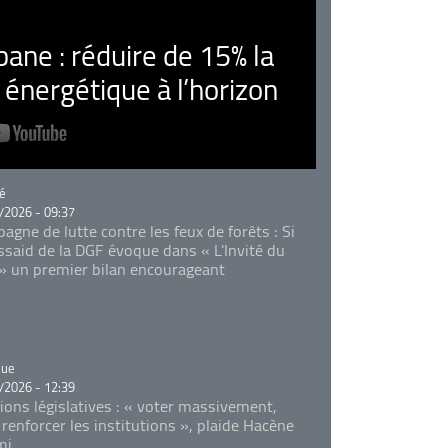
ne : réduire de 15% la
nergétique à l’horizon
rie
é
/2026 - 09:37
agne de lutte contre les feux de forêts : Si
Essaid de la DGF évoque dans « L'Invité du
 » un premier bilan encourageant
rie
que
/2026 - 12:39
tions législatives : « voter massivement,
 renforcer les institutions », plaide Hacène
mi