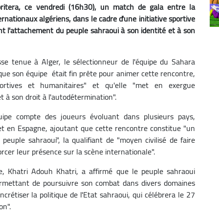
ritera, ce vendredi (16h30), un match de gala entre la
rnationaux algériens, dans le cadre d'une initiative sportive
t l'attachement du peuple sahraoui à son identité et à son
sse tenue à Alger, le sélectionneur de l'équipe du Sahara
ue son équipe était fin prête pour animer cette rencontre,
portives et humanitaires" et qu'elle "met en exergue
 à son droit à l'autodétermination".
uipe compte des joueurs évoluant dans plusieurs pays,
et en Espagne, ajoutant que cette rencontre constitue "un
 peuple sahraoui", la qualifiant de "moyen civilisé de faire
rcer leur présence sur la scène internationale".
e, Khatri Adouh Khatri, a affirmé que le peuple sahraoui
 permettant de poursuivre son combat dans divers domaines
ncrétiser la politique de l'Etat sahraoui, qui célébrera le 27
on".