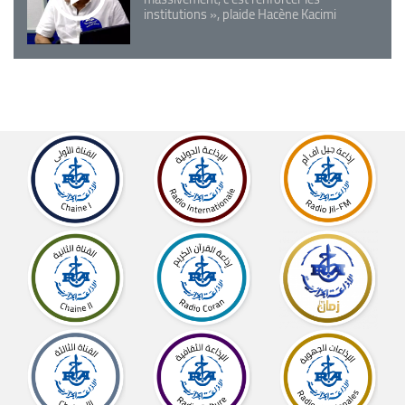
institutions », plaide Hacène Kacimi