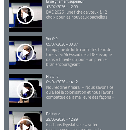
Catégorie
Enseignement supérieur
12/07/2026 - 12:09
BAC 2026 : une fiche de vœux à 12
choix pour les nouveaux bacheliers
Catégorie
Société
09/07/2026 - 09:37
Campagne de lutte contre les feux de
forêts : Si Ali Essaid de la DGF évoque
dans « L'Invité du jour » un premier
bilan encourageant
Catégorie
Histoire
05/07/2026 - 14:12
Noureddine Amara : « Nous savons ce
qu’a été la colonisation et nous l’avons
combattue de la meilleure des façons »
Catégorie
Politique
29/06/2026 - 12:39
Elections législatives : « voter
massivement, c'est renforcer les