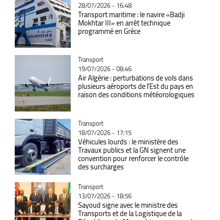
28/07/2026 - 16:48
Transport maritime : le navire «Badji
Mokhtar III» en arrêt technique
programmé en Grèce
Catégorie
Transport
19/07/2026 - 08:46
Air Algérie : perturbations de vols dans
plusieurs aéroports de l'Est du pays en
raison des conditions météorologiques
Catégorie
Transport
18/07/2026 - 17:15
Véhicules lourds : le ministère des
Travaux publics et la GN signent une
convention pour renforcer le contrôle
des surcharges
Catégorie
Transport
13/07/2026 - 18:56
Sayoud signe avec le ministre des
Transports et de la Logistique de la