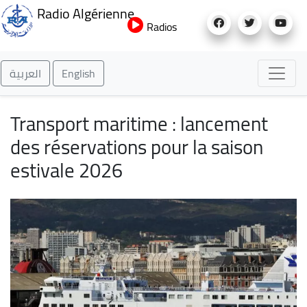
Aller
Radio Algérienne
au
Radios
contenu
principal
العربية
English
Transport maritime : lancement
des réservations pour la saison
estivale 2026