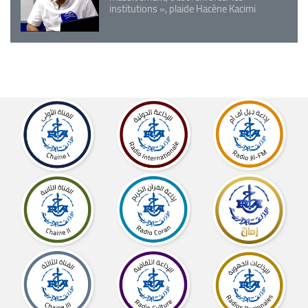
institutions », plaide Hacène Kacimi