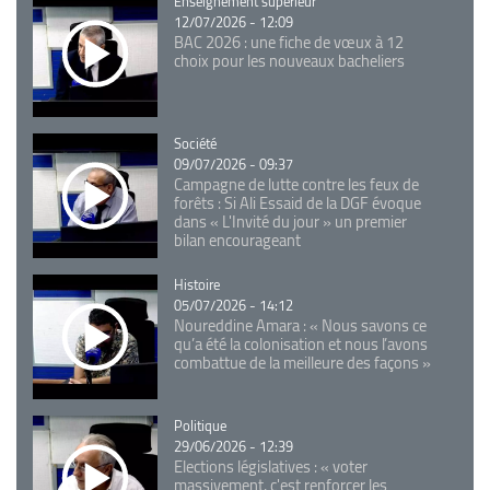
Catégorie
Enseignement supérieur
12/07/2026 - 12:09
BAC 2026 : une fiche de vœux à 12
choix pour les nouveaux bacheliers
Catégorie
Société
09/07/2026 - 09:37
Campagne de lutte contre les feux de
forêts : Si Ali Essaid de la DGF évoque
dans « L'Invité du jour » un premier
bilan encourageant
Catégorie
Histoire
05/07/2026 - 14:12
Noureddine Amara : « Nous savons ce
qu’a été la colonisation et nous l’avons
combattue de la meilleure des façons »
Catégorie
Politique
29/06/2026 - 12:39
Elections législatives : « voter
massivement, c'est renforcer les