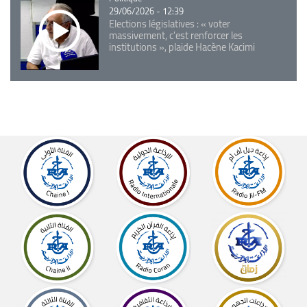
29/06/2026 - 12:39
Elections législatives : « voter
massivement, c'est renforcer les
institutions », plaide Hacène Kacimi