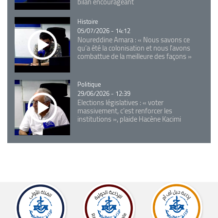
bilan encourageant
Catégorie
Histoire
05/07/2026 - 14:12
Noureddine Amara : « Nous savons ce
qu’a été la colonisation et nous l’avons
combattue de la meilleure des façons »
Catégorie
Politique
29/06/2026 - 12:39
Elections législatives : « voter
massivement, c'est renforcer les
institutions », plaide Hacène Kacimi