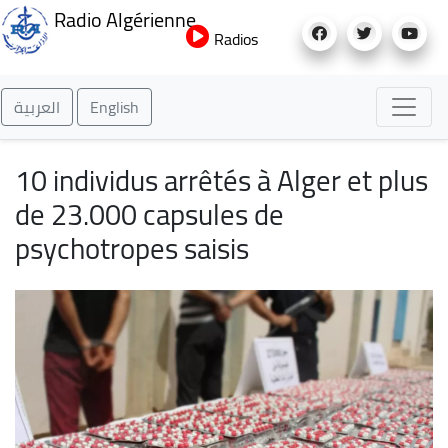
Aller
Radio Algérienne
au
Radios
contenu
principal
العربية
English
10 individus arrêtés à Alger et plus
de 23.000 capsules de
psychotropes saisis