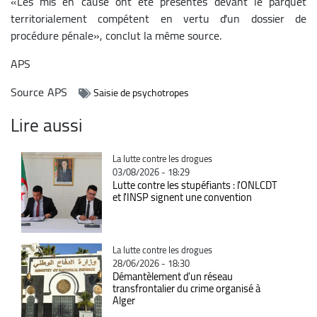
«Les mis en cause ont été présentés devant le parquet
territorialement compétent en vertu d'un dossier de
procédure pénale», conclut la même source.
APS
Source
APS
Saisie de psychotropes
Lire aussi
Catégorie
La lutte contre les drogues
03/08/2026 - 18:29
Lutte contre les stupéfiants : l'ONLCDT
et l'INSP signent une convention
Catégorie
La lutte contre les drogues
28/06/2026 - 18:30
Démantèlement d'un réseau
transfrontalier du crime organisé à
Alger