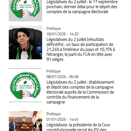
Législatives du 2 juillet : le 17 septembre
prochain, dernier délai pour le dépôt des
comptes de la campagne électorale
Catégorie
Politique
18/07/2026 - 14:20
Législatives du 2 juillet (résultats
définitifs) : un taux de participation de
21,24% à l'intérieur du pays et 10,75% à
l'étranger, le parti du FLN en tête avec
91 sièges
Catégorie
Politique
08/07/2026 - 06:58
Législatives du 2 juillet : établissement
et dépôt des comptes de la campagne
électorale auprès de la Commission de
contrôle du financement de la
campagne
Catégorie
Politique
07/07/2026 - 14:45
Législatives: la présidente de la Cour
constitutionnelle reçoit les PV des