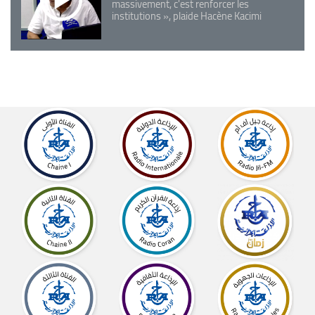
massivement, c'est renforcer les
institutions », plaide Hacène Kacimi