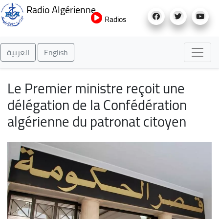
Aller
Radio Algérienne
au
Radios
contenu
principal
العربية
English
Le Premier ministre reçoit une
délégation de la Confédération
algérienne du patronat citoyen