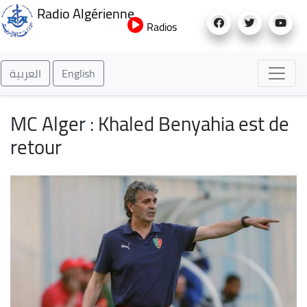
Aller
Radio Algérienne
au
Radios
contenu
principal
العربية
English
MC Alger : Khaled Benyahia est de
retour