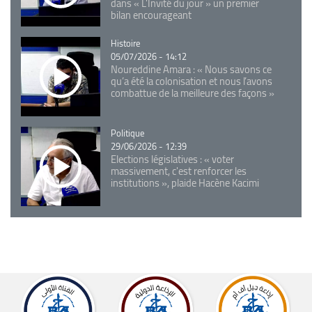
dans « L'Invité du jour » un premier
bilan encourageant
Catégorie
Histoire
05/07/2026 - 14:12
Noureddine Amara : « Nous savons ce
qu’a été la colonisation et nous l’avons
combattue de la meilleure des façons »
Catégorie
Politique
29/06/2026 - 12:39
Elections législatives : « voter
massivement, c'est renforcer les
institutions », plaide Hacène Kacimi