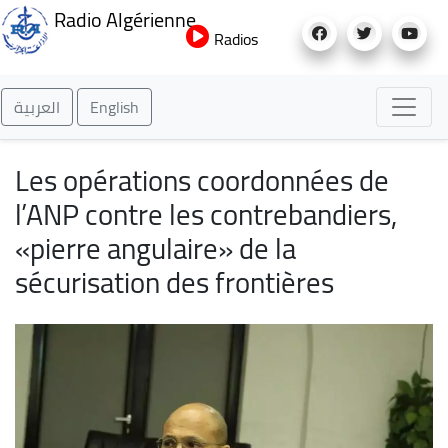
Aller
Radio Algérienne
au
Radios
contenu
principal
العربية
English
Les opérations coordonnées de
l’ANP contre les contrebandiers,
«pierre angulaire» de la
sécurisation des frontières