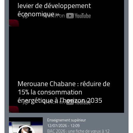
levier de développement
économique »
Merouane Chabane : réduire de
15% la consommation
énergétique à l’horizon 2035
Catégorie
Enseignement supérieur
12/07/2026 - 12:09
BAC 2026 : une fiche de vœux à 12