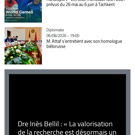
prévus du 26 mai au 6 juin à Tachkent
Catégorie
Diplomatie
06/08/2026 - 19:00
M. Attaf s'entretient avec son homologue
biélorusse
Dre Inès Bellil : « La valorisation
de la recherche est désormais un