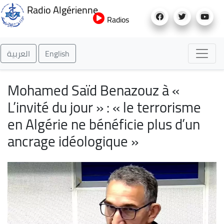
Aller
Radio Algérienne
au
Radios
contenu
principal
العربية
English
Mohamed Saïd Benazouz à «
L’invité du jour » : « le terrorisme
en Algérie ne bénéficie plus d’un
ancrage idéologique »