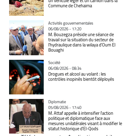
un véhicule léger et un camion dans la
Commune de Chehaima
Catégorie
Activités gouvernementales
06/08/2026 - 17:20
M. Bouzegza préside une séance de
travail sur la situation du secteur de
l’hydraulique dans la wilaya d’Oum El
Bouaghi
Catégorie
Société
06/08/2026 - 08:34
Drogues et alcool au volant : les
contrôles inopinés bientôt déployés
Catégorie
Diplomatie
05/08/2026 - 17:40
M. Attaf appelle à intensifier l'action
politique et diplomatique face aux
mesures unilatérales visant à modifier le
statut historique d'El-Qods