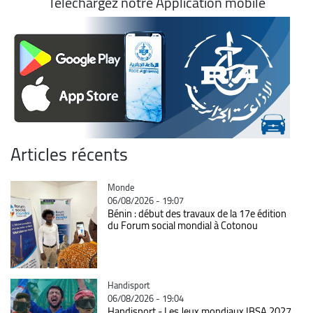
Téléchargez notre Application mobile
Articles récents
Catégorie
Monde
06/08/2026 - 19:07
Bénin : début des travaux de la 17e édition
du Forum social mondial à Cotonou
Catégorie
Handisport
06/08/2026 - 19:04
Handisport - Les Jeux mondiaux IBSA 2027