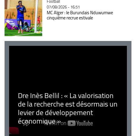
Catégorie
Football
07/08/2026 - 16:51
MC Alger : le Burundais Nduwumwe
cinquième recrue estivale
Dre Inès Bellil : « La valorisation
de la recherche est désormais un
levier de développement
économique »