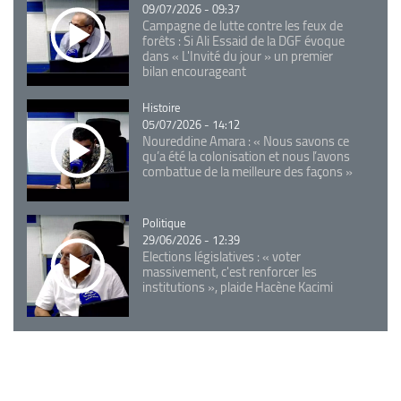
09/07/2026 - 09:37
Campagne de lutte contre les feux de
forêts : Si Ali Essaid de la DGF évoque
dans « L'Invité du jour » un premier
bilan encourageant
Catégorie
Histoire
05/07/2026 - 14:12
Noureddine Amara : « Nous savons ce
qu’a été la colonisation et nous l’avons
combattue de la meilleure des façons »
Catégorie
Politique
29/06/2026 - 12:39
Elections législatives : « voter
massivement, c'est renforcer les
institutions », plaide Hacène Kacimi