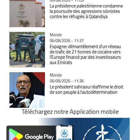
06/08/2026 - 17:09
La présidence palestinienne condamne
la poursuite des agressions sionistes
contre les réfugiés à Qalandiya
Catégorie
Monde
06/08/2026 - 11:37
Espagne: démantèlement d’un réseau
de trafic de 21 tonnes de cocaïne vers
l’Europe financé par des investisseurs
aux Emirats
Catégorie
Monde
06/08/2026 - 11:36
Le président sahraoui réaffirme le droit
de son peuple à l'autodétermination
Téléchargez notre Application mobile