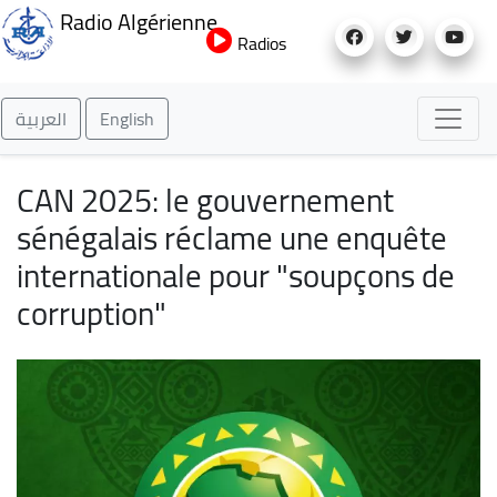
Aller
Radio Algérienne
au
Radios
contenu
principal
العربية
English
CAN 2025: le gouvernement
sénégalais réclame une enquête
internationale pour "soupçons de
corruption"