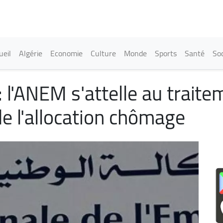
Aller
au
contenu
principal
in navigation
ueil
Algérie
Economie
Culture
Monde
Sports
Santé
Soc
 l'ANEM s'attelle au traite
e l'allocation chômage