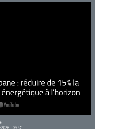
ne : réduire de 15% la
nergétique à l’horizon
rie
é
/2026 - 09:37