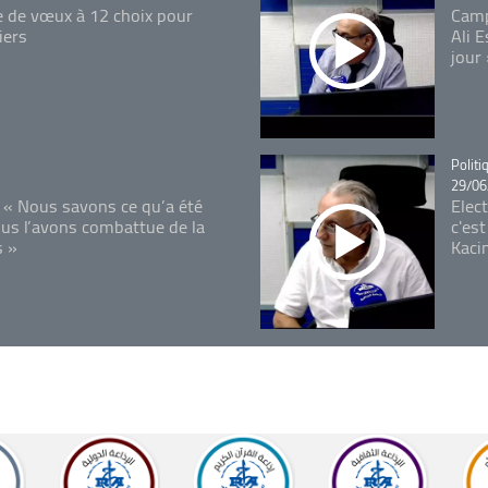
e de vœux à 12 choix pour
Camp
iers
Ali 
jour
Catégo
Politi
29/06
 « Nous savons ce qu’a été
Elec
ous l’avons combattue de la
c'est
s »
Kaci