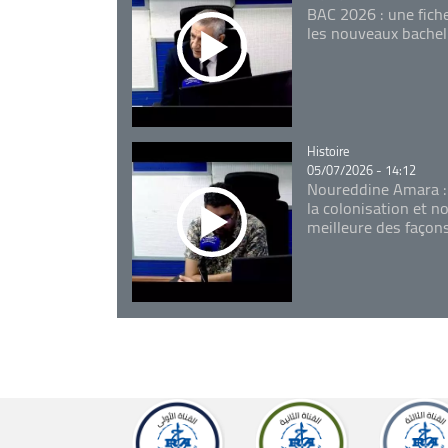
BAC 2026 : une fich
les nouveaux bachel
Catégorie
Histoire
05/07/2026 - 14:12
Noureddine Amara :
la colonisation et n
meilleure des façon