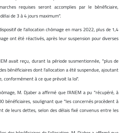
rches requises seront accomplies par le bénéficiaire,
 délai de 3 à 4 jours maximum".
 dispositif de l'allocation chômage en mars 2022, plus de 1,4
ômage ont été réactivés, après leur suspension pour diverses
NEM avait reçu, durant la période susmentionnée, "plus de
s bénéficiaires dont l'allocation a été suspendue, ajoutant
, conformément à ce que prévoit la loi".
chômage, M. Djaber a affirmé que l'ANEM a pu "récupéré, à
000 bénéficiaires, soulignant que "les concernés procèdent à
nt de leurs dettes, selon des délais fixé convenus entre les
s des bénéficiaires de l'allocation, M. Djaber a affirmé que