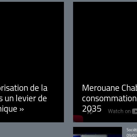
orisation de la
Merouane Chaba
 un levier de
consommation é
ique »
2035
Catégo
Sociét
09/07