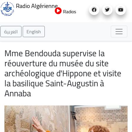
Aller
Radio Algérienne
au
Radios
contenu
principal
العربية
English
Mme Bendouda supervise la
réouverture du musée du site
archéologique d'Hippone et visite
la basilique Saint-Augustin à
Annaba