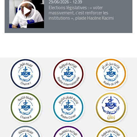
29/06/2026 - 12:39
Elections législatives : « voter
massivement, c'est renforcer les
institutions », plaide Hacène Kacimi